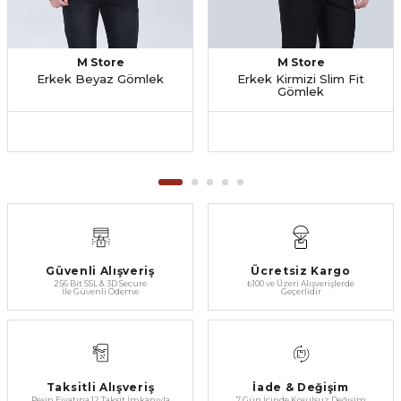
M Store
M Store
Erkek Beyaz Gömlek
Erkek Kirmizi Slim Fit
Gömlek
Güvenli Alışveriş
Ücretsiz Kargo
256 Bit SSL & 3D Secure
₺100 ve Üzeri Alışverişlerde
İle Güvenli Ödeme
Geçerlidir
Taksitli Alışveriş
İade & Değişim
Peşin Fiyatına 12 Taksit İmkanıyla
7 Gün İçinde Koşulsuz Değişim