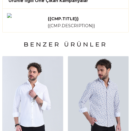
Ürünle İlgili Öne Çıkan Kampanyalar
{{CMP.TITLE}}
{{CMP.DESCRIPTION}}
BENZER ÜRÜNLER