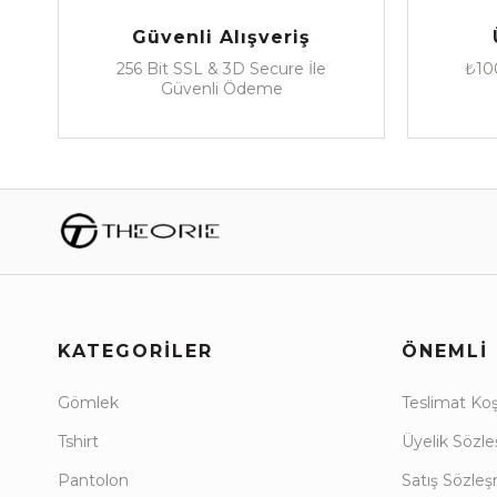
Güvenli Alışveriş
256 Bit SSL & 3D Secure İle
₺100
Güvenli Ödeme
KATEGORILER
ÖNEMLI 
Gömlek
Teslimat Koşu
Tshirt
Üyelik Sözl
Pantolon
Satış Sözle