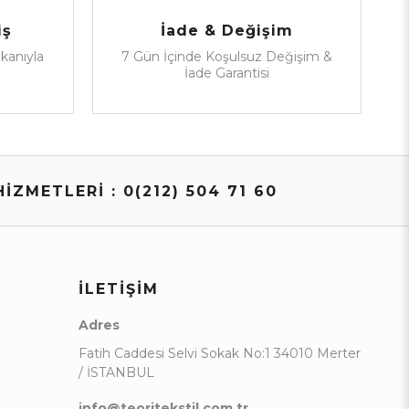
iş
İade & Değişim
mkanıyla
7 Gün İçinde Koşulsuz Değişim &
İade Garantisi
İZMETLERİ : 0(212) 504 71 60
İLETIŞIM
Adres
Fatih Caddesi Selvi Sokak No:1 34010 Merter
/ İSTANBUL
info@teoritekstil.com.tr