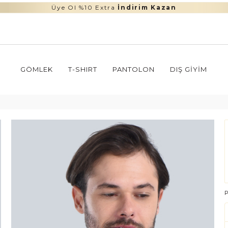
Üye Ol %10 Extra
İndirim Kazan
GÖMLEK
T-SHIRT
PANTOLON
DIŞ GIYIM
P