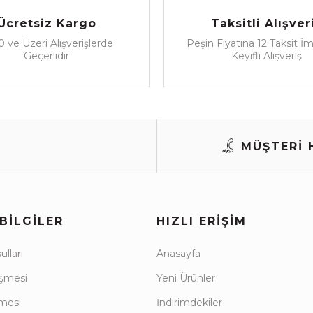
Ücretsiz Kargo
Taksitli Alışver
 ve Üzeri Alışverişlerde
Peşin Fiyatına 12 Taksit İ
Geçerlidir
Keyifli Alışveriş
MÜŞTERİ H
BILGILER
HIZLI ERIŞIM
lları
Anasayfa
eşmesi
Yeni Ürünler
şmesi
İndirimdekiler