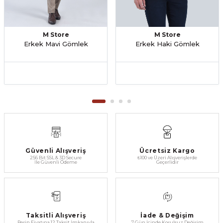
M Store
M Store
Erkek Mavi Gömlek
Erkek Haki Gömlek
Güvenli Alışveriş
Ücretsiz Kargo
256 Bit SSL & 3D Secure
₺100 ve Üzeri Alışverişlerde
İle Güvenli Ödeme
Geçerlidir
Taksitli Alışveriş
İade & Değişim
Peşin Fiyatına 12 Taksit İmkanıyla
7 Gün İçinde Koşulsuz Değişim