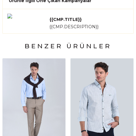
Ürünle İlgili Öne Çıkan Kampanyalar
{{CMP.TITLE}}
{{CMP.DESCRIPTION}}
BENZER ÜRÜNLER