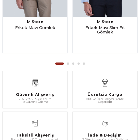
M Store
M Store
Erkek Mavi Gömlek
Erkek Mavi Slim Fit
Gömlek
Güvenli Alışveriş
Ücretsiz Kargo
256 Bit SSL & 3D Secure
₺100 ve Üzeri Alışverişlerde
İle Güvenli Ödeme
Geçerlidir
Taksitli Alışveriş
İade & Değişim
Peşin Fiyatına 12 Taksit İmkanıyla
7 Gün İçinde Koşulsuz Değişim