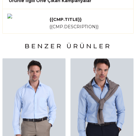
Ürünle İlgili Öne Çıkan Kampanyalar
{{CMP.TITLE}}
{{CMP.DESCRIPTION}}
BENZER ÜRÜNLER