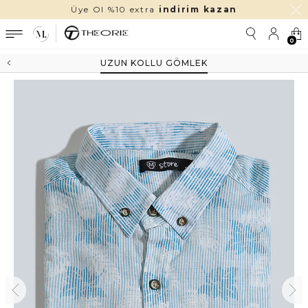
Üye Ol %10 extra
indirim kazan
0
UZUN KOLLU GÖMLEK